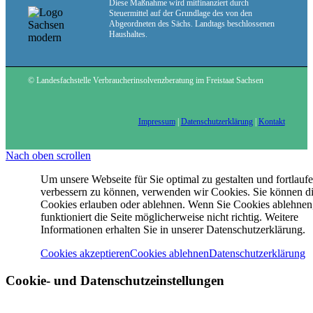
Diese Maßnahme wird mitfinanziert durch
Steuermittel auf der Grundlage des von den
Abgeordneten des Sächs. Landtags beschlossenen
Haushaltes.
Kontakt
© Landesfachstelle Verbraucherinsolvenzberatung im Freistaat Sachsen
Impressum
|
Datenschutzerklärung
|
Kontakt
Nach oben scrollen
Beratungsstellen
Um unsere Webseite für Sie optimal zu gestalten und fortlauf
verbessern zu können, verwenden wir Cookies. Sie können d
Cookies erlauben oder ablehnen. Wenn Sie Cookies ablehnen
funktioniert die Seite möglicherweise nicht richtig. Weitere
Informationen erhalten Sie in unserer Datenschutzerklärung.
Cookies akzeptieren
Cookies ablehnen
Datenschutzerklärung
Cookie- und Datenschutzeinstellungen
Suche