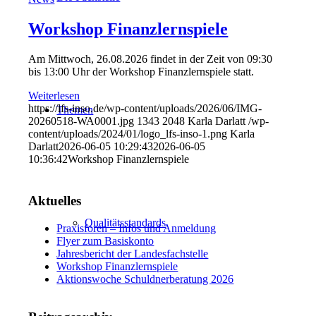
Workshop Finanzlernspiele
Am Mittwoch, 26.08.2026 findet in der Zeit von 09:30
bis 13:00 Uhr der Workshop Finanzlernspiele statt.
Weiterlesen
https://lfs-inso.de/wp-content/uploads/2026/06/IMG-
Themen
20260518-WA0001.jpg
1343
2048
Karla Darlatt
/wp-
content/uploads/2024/01/logo_lfs-inso-1.png
Karla
Darlatt
2026-06-05 10:29:43
2026-06-05
10:36:42
Workshop Finanzlernspiele
Aktuelles
Qualitätsstandards
Praxisforen – Infos und Anmeldung
Flyer zum Basiskonto
Jahresbericht der Landesfachstelle
Workshop Finanzlernspiele
Aktionswoche Schuldnerberatung 2026