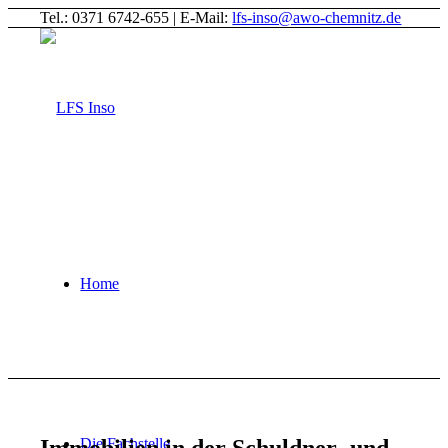
Tel.: 0371 6742-655 | E-Mail:
lfs-inso@awo-chemnitz.de
Home
Immobilien in der Schuldner- und
Die Fachstelle