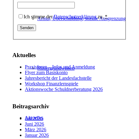
Ich stimme der
Datenschutzerklärung
zu.
*
Armut, Überschuldung, soziale Ausgrenzung
Aktuelles
Praxisforen – Infos und Anmeldung
Hintergrundwissen
Flyer zum Basiskonto
Jahresbericht der Landesfachstelle
Workshop Finanzlernspiele
Aktionswoche Schuldnerberatung 2026
Beitragsarchiv
Aktuelles
Juli 2026
Juni 2026
März 2026
Januar 2026