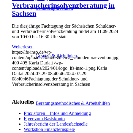
Verbraucherinsolvenzberatung in
Schuldenprävention
Sachsen
Die diesjährige Fachtagung der Sächsischen Schuldner-
und Verbraucherinsolvenzberatung findet am 11.09.2024
von 10:00 bis 16:30 Uhr statt.
Weiterlesen
https://lfs-inso.de/wp-
Gesetze & Richtlinien
content/uploads/2024/03/thema_schuldenpraevention.jpg
400
495
Karla Darlatt
/wp-
content/uploads/2024/01/logo_lfs-inso-1.png
Karla
Darlatt
2024-07-29 08:40:46
2024-07-29
08:40:46
Fachtagung der Schuldner- und
Verbraucherinsolvenzberatung in Sachsen
Aktuelles
Beratungs­methodisches & Arbeitshilfen
Praxisforen – Infos und Anmeldung
Flyer zum Basiskonto
Jahresbericht der Landesfachstelle
Workshop Finanzlernspiele